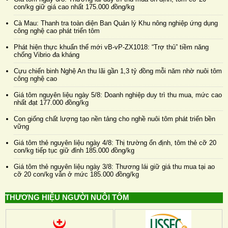
con/kg giữ giá cao nhất 175.000 đồng/kg
Cà Mau: Thanh tra toàn diện Ban Quản lý Khu nông nghiệp ứng dụng
công nghệ cao phát triển tôm
Phát hiện thực khuẩn thể mới vB-vP-ZX1018: “Trợ thủ” tiềm năng
chống Vibrio đa kháng
Cựu chiến binh Nghệ An thu lãi gần 1,3 tỷ đồng mỗi năm nhờ nuôi tôm
công nghệ cao
Giá tôm nguyên liệu ngày 5/8: Doanh nghiệp duy trì thu mua, mức cao
nhất đạt 177.000 đồng/kg
Con giống chất lượng tạo nền tảng cho nghề nuôi tôm phát triển bền
vững
Giá tôm thẻ nguyên liệu ngày 4/8: Thị trường ổn định, tôm thẻ cỡ 20
con/kg tiếp tục giữ đỉnh 185.000 đồng/kg
Giá tôm thẻ nguyên liệu ngày 3/8: Thương lái giữ giá thu mua tại ao
cỡ 20 con/kg vẫn ở mức 185.000 đồng/kg
THƯƠNG HIỆU NGƯỜI NUÔI TÔM