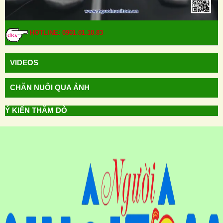
HOTLINE: 0901.01.10.83
VIDEOS
CHĂN NUÔI QUA ẢNH
Ý KIẾN THĂM DÒ