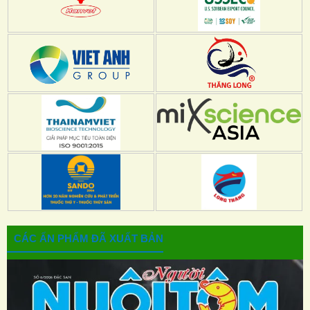
CÁC ẤN PHẨM ĐÃ XUẤT BẢN