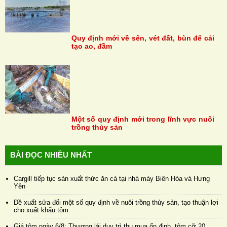
Quy định mới về sên, vét đất, bùn để cải
tạo ao, đầm
Một số quy định mới trong lĩnh vực nuôi
trồng thủy sản
BÀI ĐỌC NHIỀU NHẤT
Cargill tiếp tục sản xuất thức ăn cá tại nhà máy Biên Hòa và Hưng
Yên
Đề xuất sửa đổi một số quy định về nuôi trồng thủy sản, tạo thuận lợi
cho xuất khẩu tôm
Giá tôm ngày 6/8: Thương lái duy trì thu mua ổn định, tôm cỡ 20