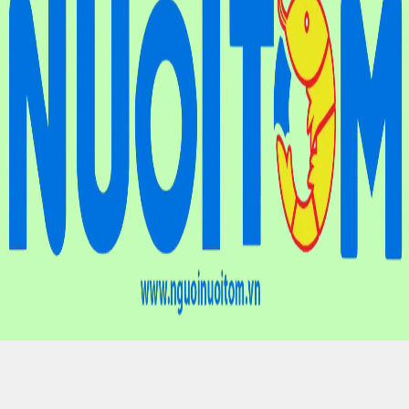
Điện thoại
: (024) 6659.7733
Hotline
: 0901.01.10.83
Email
: nguoinuoitomvn@gmail.com