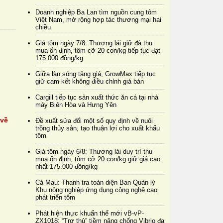
Doanh nghiệp Ba Lan tìm nguồn cung tôm
Việt Nam, mở rộng hợp tác thương mại hai
chiều
Giá tôm ngày 7/8: Thương lái giữ đà thu
mua ổn định, tôm cỡ 20 con/kg tiếp tục đạt
175.000 đồng/kg
Giữa làn sóng tăng giá, GrowMax tiếp tục
giữ cam kết không điều chỉnh giá bán
Cargill tiếp tục sản xuất thức ăn cá tại nhà
máy Biên Hòa và Hưng Yên
 về
Đề xuất sửa đổi một số quy định về nuôi
trồng thủy sản, tạo thuận lợi cho xuất khẩu
tôm
Giá tôm ngày 6/8: Thương lái duy trì thu
mua ổn định, tôm cỡ 20 con/kg giữ giá cao
nhất 175.000 đồng/kg
Cà Mau: Thanh tra toàn diện Ban Quản lý
Khu nông nghiệp ứng dụng công nghệ cao
phát triển tôm
Phát hiện thực khuẩn thể mới vB-vP-
ZX1018: “Trợ thủ” tiềm năng chống Vibrio đa