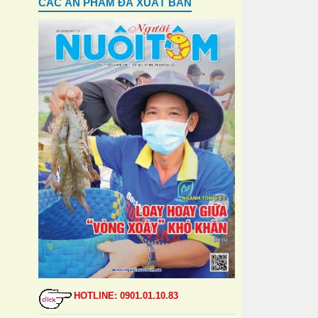
CÁC ẤN PHẨM ĐÃ XUẤT BẢN
HOTLINE: 0901.01.10.83