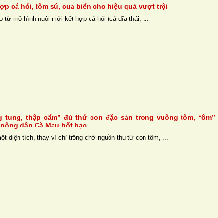
ợp cá hói, tôm sú, cua biển cho hiệu quả vượt trội
 từ mô hình nuôi mới kết hợp cá hói (cá dĩa thái, ...
g tung, thập cẩm” đủ thứ con đặc sản trong vuông tôm, “ôm”
 nông dân Cà Mau hốt bạc
t diện tích, thay vì chỉ trông chờ nguồn thu từ con tôm, ...