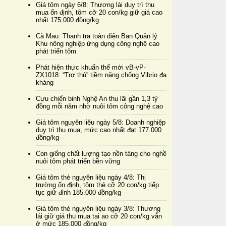
Giá tôm ngày 6/8: Thương lái duy trì thu
mua ổn định, tôm cỡ 20 con/kg giữ giá cao
nhất 175.000 đồng/kg
Cà Mau: Thanh tra toàn diện Ban Quản lý
Khu nông nghiệp ứng dụng công nghệ cao
phát triển tôm
Phát hiện thực khuẩn thể mới vB-vP-
ZX1018: “Trợ thủ” tiềm năng chống Vibrio đa
kháng
Cựu chiến binh Nghệ An thu lãi gần 1,3 tỷ
đồng mỗi năm nhờ nuôi tôm công nghệ cao
Giá tôm nguyên liệu ngày 5/8: Doanh nghiệp
duy trì thu mua, mức cao nhất đạt 177.000
đồng/kg
Con giống chất lượng tạo nền tảng cho nghề
nuôi tôm phát triển bền vững
Giá tôm thẻ nguyên liệu ngày 4/8: Thị
trường ổn định, tôm thẻ cỡ 20 con/kg tiếp
tục giữ đỉnh 185.000 đồng/kg
Giá tôm thẻ nguyên liệu ngày 3/8: Thương
lái giữ giá thu mua tại ao cỡ 20 con/kg vẫn
ở mức 185.000 đồng/kg