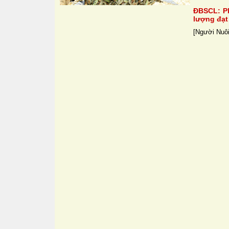
ĐBSCL: Ph
lượng đạt 
[Người Nuôi