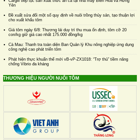
Cargill tiếp tục sản xuất thức ăn cá tại nhà máy Biên Hòa và Hưng
Yên
Đề xuất sửa đổi một số quy định về nuôi trồng thủy sản, tạo thuận lợi
cho xuất khẩu tôm
Giá tôm ngày 6/8: Thương lái duy trì thu mua ổn định, tôm cỡ 20
con/kg giữ giá cao nhất 175.000 đồng/kg
Cà Mau: Thanh tra toàn diện Ban Quản lý Khu nông nghiệp ứng dụng
công nghệ cao phát triển tôm
Phát hiện thực khuẩn thể mới vB-vP-ZX1018: “Trợ thủ” tiềm năng
chống Vibrio đa kháng
THƯƠNG HIỆU NGƯỜI NUÔI TÔM