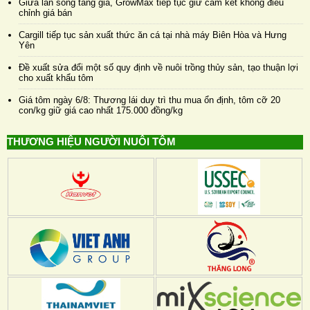
Giữa làn sóng tăng giá, GrowMax tiếp tục giữ cam kết không điều
chỉnh giá bán
Cargill tiếp tục sản xuất thức ăn cá tại nhà máy Biên Hòa và Hưng
Yên
Đề xuất sửa đổi một số quy định về nuôi trồng thủy sản, tạo thuận lợi
cho xuất khẩu tôm
Giá tôm ngày 6/8: Thương lái duy trì thu mua ổn định, tôm cỡ 20
con/kg giữ giá cao nhất 175.000 đồng/kg
THƯƠNG HIỆU NGƯỜI NUÔI TÔM