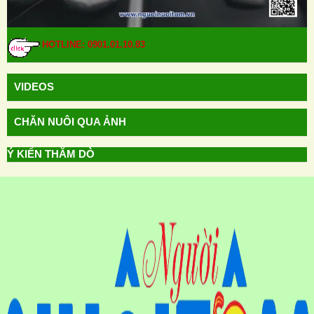
HOTLINE: 0901.01.10.83
VIDEOS
CHĂN NUÔI QUA ẢNH
Ý KIẾN THĂM DÒ