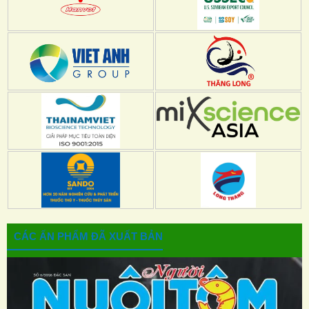
CÁC ẤN PHẨM ĐÃ XUẤT BẢN