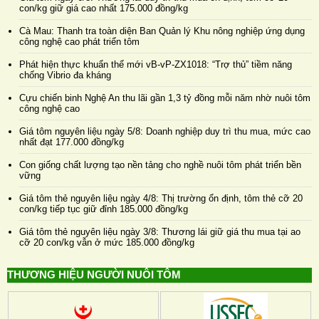
con/kg giữ giá cao nhất 175.000 đồng/kg
Cà Mau: Thanh tra toàn diện Ban Quản lý Khu nông nghiệp ứng dụng
công nghệ cao phát triển tôm
Phát hiện thực khuẩn thể mới vB-vP-ZX1018: “Trợ thủ” tiềm năng
chống Vibrio đa kháng
Cựu chiến binh Nghệ An thu lãi gần 1,3 tỷ đồng mỗi năm nhờ nuôi tôm
công nghệ cao
Giá tôm nguyên liệu ngày 5/8: Doanh nghiệp duy trì thu mua, mức cao
nhất đạt 177.000 đồng/kg
Con giống chất lượng tạo nền tảng cho nghề nuôi tôm phát triển bền
vững
Giá tôm thẻ nguyên liệu ngày 4/8: Thị trường ổn định, tôm thẻ cỡ 20
con/kg tiếp tục giữ đỉnh 185.000 đồng/kg
Giá tôm thẻ nguyên liệu ngày 3/8: Thương lái giữ giá thu mua tại ao
cỡ 20 con/kg vẫn ở mức 185.000 đồng/kg
THƯƠNG HIỆU NGƯỜI NUÔI TÔM