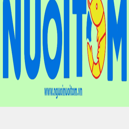
Điện thoại
: (024) 6659.7733
Hotline
: 0901.01.10.83
Email
: nguoinuoitomvn@gmail.com