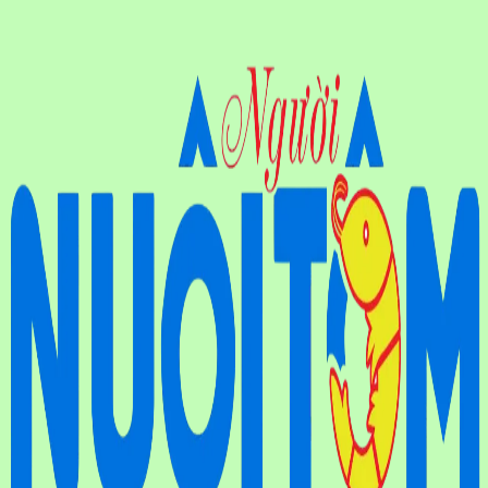
VIDEOS
CHĂN NUÔI QUA ẢNH
Ý KIẾN THĂM DÒ