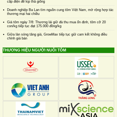
cấp điện để kịp thả giống
Doanh nghiệp Ba Lan tìm nguồn cung tôm Việt Nam, mở rộng hợp tác
thương mại hai chiều
Giá tôm ngày 7/8: Thương lái giữ đà thu mua ổn định, tôm cỡ 20
con/kg tiếp tục đạt 175.000 đồng/kg
Giữa làn sóng tăng giá, GrowMax tiếp tục giữ cam kết không điều
chỉnh giá bán
THƯƠNG HIỆU NGƯỜI NUÔI TÔM