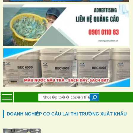
DOANH NGHIỆP CƠ CẤU LẠI THỊ TRƯỜNG XUẤT KHẨU