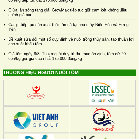
con/kg tiếp tục đạt 175.000 đồng/kg
Giữa làn sóng tăng giá, GrowMax tiếp tục giữ cam kết không điều
chỉnh giá bán
Cargill tiếp tục sản xuất thức ăn cá tại nhà máy Biên Hòa và Hưng
Yên
Đề xuất sửa đổi một số quy định về nuôi trồng thủy sản, tạo thuận lợi
cho xuất khẩu tôm
Giá tôm ngày 6/8: Thương lái duy trì thu mua ổn định, tôm cỡ 20
con/kg giữ giá cao nhất 175.000 đồng/kg
THƯƠNG HIỆU NGƯỜI NUÔI TÔM