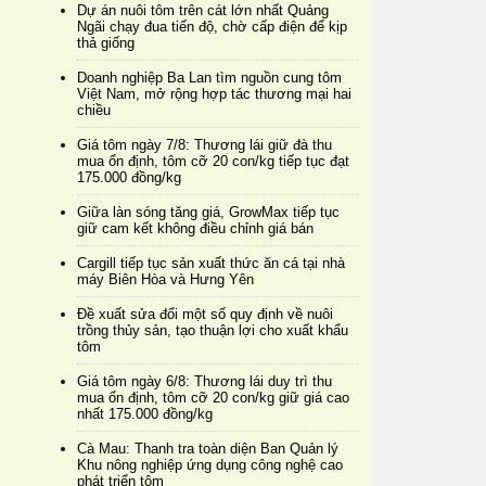
Dự án nuôi tôm trên cát lớn nhất Quảng
Ngãi chạy đua tiến độ, chờ cấp điện để kịp
thả giống
Doanh nghiệp Ba Lan tìm nguồn cung tôm
Việt Nam, mở rộng hợp tác thương mại hai
chiều
Giá tôm ngày 7/8: Thương lái giữ đà thu
mua ổn định, tôm cỡ 20 con/kg tiếp tục đạt
175.000 đồng/kg
Giữa làn sóng tăng giá, GrowMax tiếp tục
giữ cam kết không điều chỉnh giá bán
Cargill tiếp tục sản xuất thức ăn cá tại nhà
máy Biên Hòa và Hưng Yên
Đề xuất sửa đổi một số quy định về nuôi
trồng thủy sản, tạo thuận lợi cho xuất khẩu
tôm
Giá tôm ngày 6/8: Thương lái duy trì thu
mua ổn định, tôm cỡ 20 con/kg giữ giá cao
nhất 175.000 đồng/kg
Cà Mau: Thanh tra toàn diện Ban Quản lý
Khu nông nghiệp ứng dụng công nghệ cao
phát triển tôm