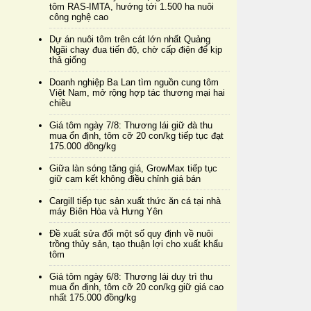
tôm RAS-IMTA, hướng tới 1.500 ha nuôi
công nghệ cao
Dự án nuôi tôm trên cát lớn nhất Quảng
Ngãi chạy đua tiến độ, chờ cấp điện để kịp
thả giống
Doanh nghiệp Ba Lan tìm nguồn cung tôm
Việt Nam, mở rộng hợp tác thương mại hai
chiều
Giá tôm ngày 7/8: Thương lái giữ đà thu
mua ổn định, tôm cỡ 20 con/kg tiếp tục đạt
175.000 đồng/kg
Giữa làn sóng tăng giá, GrowMax tiếp tục
giữ cam kết không điều chỉnh giá bán
Cargill tiếp tục sản xuất thức ăn cá tại nhà
máy Biên Hòa và Hưng Yên
Đề xuất sửa đổi một số quy định về nuôi
trồng thủy sản, tạo thuận lợi cho xuất khẩu
tôm
Giá tôm ngày 6/8: Thương lái duy trì thu
mua ổn định, tôm cỡ 20 con/kg giữ giá cao
nhất 175.000 đồng/kg