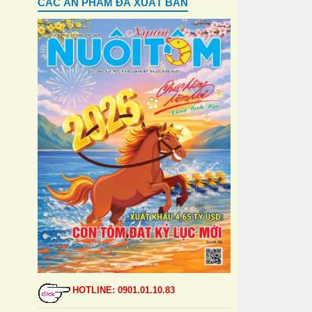
CÁC ẤN PHẨM ĐÃ XUẤT BẢN
HOTLINE: 0901.01.10.83