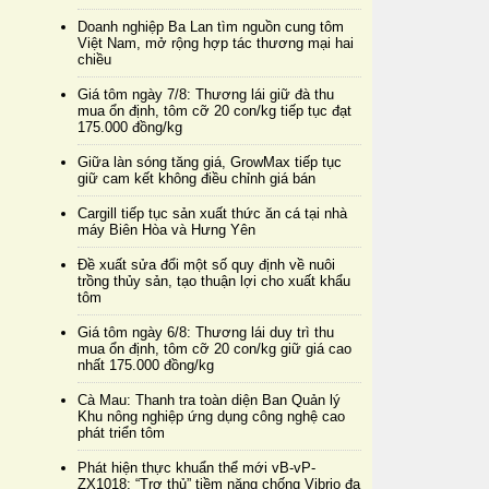
Doanh nghiệp Ba Lan tìm nguồn cung tôm
Việt Nam, mở rộng hợp tác thương mại hai
chiều
Giá tôm ngày 7/8: Thương lái giữ đà thu
mua ổn định, tôm cỡ 20 con/kg tiếp tục đạt
175.000 đồng/kg
Giữa làn sóng tăng giá, GrowMax tiếp tục
giữ cam kết không điều chỉnh giá bán
Cargill tiếp tục sản xuất thức ăn cá tại nhà
máy Biên Hòa và Hưng Yên
Đề xuất sửa đổi một số quy định về nuôi
trồng thủy sản, tạo thuận lợi cho xuất khẩu
tôm
Giá tôm ngày 6/8: Thương lái duy trì thu
mua ổn định, tôm cỡ 20 con/kg giữ giá cao
nhất 175.000 đồng/kg
Cà Mau: Thanh tra toàn diện Ban Quản lý
Khu nông nghiệp ứng dụng công nghệ cao
phát triển tôm
Phát hiện thực khuẩn thể mới vB-vP-
ZX1018: “Trợ thủ” tiềm năng chống Vibrio đa