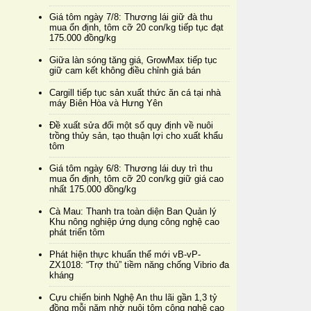
Giá tôm ngày 7/8: Thương lái giữ đà thu
mua ổn định, tôm cỡ 20 con/kg tiếp tục đạt
175.000 đồng/kg
Giữa làn sóng tăng giá, GrowMax tiếp tục
giữ cam kết không điều chỉnh giá bán
Cargill tiếp tục sản xuất thức ăn cá tại nhà
máy Biên Hòa và Hưng Yên
Đề xuất sửa đổi một số quy định về nuôi
trồng thủy sản, tạo thuận lợi cho xuất khẩu
tôm
Giá tôm ngày 6/8: Thương lái duy trì thu
mua ổn định, tôm cỡ 20 con/kg giữ giá cao
nhất 175.000 đồng/kg
Cà Mau: Thanh tra toàn diện Ban Quản lý
Khu nông nghiệp ứng dụng công nghệ cao
phát triển tôm
Phát hiện thực khuẩn thể mới vB-vP-
ZX1018: “Trợ thủ” tiềm năng chống Vibrio đa
kháng
Cựu chiến binh Nghệ An thu lãi gần 1,3 tỷ
đồng mỗi năm nhờ nuôi tôm công nghệ cao