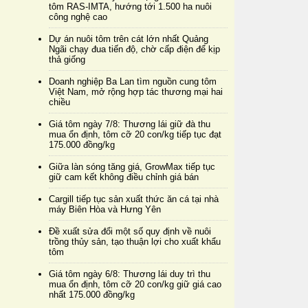
tôm RAS-IMTA, hướng tới 1.500 ha nuôi
công nghệ cao
Dự án nuôi tôm trên cát lớn nhất Quảng
Ngãi chạy đua tiến độ, chờ cấp điện để kịp
thả giống
Doanh nghiệp Ba Lan tìm nguồn cung tôm
Việt Nam, mở rộng hợp tác thương mại hai
chiều
Giá tôm ngày 7/8: Thương lái giữ đà thu
mua ổn định, tôm cỡ 20 con/kg tiếp tục đạt
175.000 đồng/kg
Giữa làn sóng tăng giá, GrowMax tiếp tục
giữ cam kết không điều chỉnh giá bán
Cargill tiếp tục sản xuất thức ăn cá tại nhà
máy Biên Hòa và Hưng Yên
Đề xuất sửa đổi một số quy định về nuôi
trồng thủy sản, tạo thuận lợi cho xuất khẩu
tôm
Giá tôm ngày 6/8: Thương lái duy trì thu
mua ổn định, tôm cỡ 20 con/kg giữ giá cao
nhất 175.000 đồng/kg