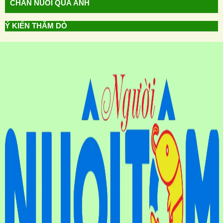
CHĂN NUÔI QUA ẢNH
Ý KIẾN THĂM DÒ