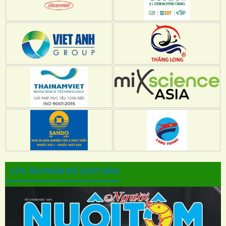
CÁC ẤN PHẨM ĐÃ XUẤT BẢN