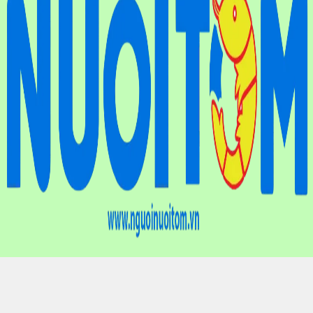
Điện thoại
: (024) 6659.7733
Hotline
: 0901.01.10.83
Email
: nguoinuoitomvn@gmail.com