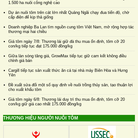
1.500 ha nuôi công nghệ cao
Dự án nuôi tôm trên cát lớn nhất Quảng Ngãi chạy đua tiến độ, chờ
cấp điện để kịp thả giống
Doanh nghiệp Ba Lan tìm nguồn cung tôm Việt Nam, mở rộng hợp tác
thương mại hai chiều
Giá tôm ngày 7/8: Thương lái giữ đà thu mua ổn định, tôm cỡ 20
con/kg tiếp tục đạt 175.000 đồng/kg
Giữa làn sóng tăng giá, GrowMax tiếp tục giữ cam kết không điều
chỉnh giá bán
Cargill tiếp tục sản xuất thức ăn cá tại nhà máy Biên Hòa và Hưng
Yên
Đề xuất sửa đổi một số quy định về nuôi trồng thủy sản, tạo thuận lợi
cho xuất khẩu tôm
Giá tôm ngày 6/8: Thương lái duy trì thu mua ổn định, tôm cỡ 20
con/kg giữ giá cao nhất 175.000 đồng/kg
THƯƠNG HIỆU NGƯỜI NUÔI TÔM