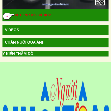
HOTLINE: 0901.01.10.83
VIDEOS
CHĂN NUÔI QUA ẢNH
Ý KIẾN THĂM DÒ