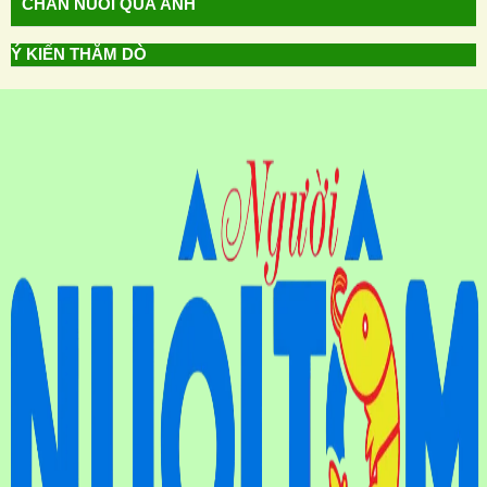
CHĂN NUÔI QUA ẢNH
Ý KIẾN THĂM DÒ