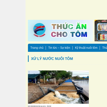
Trang chủ
Tin tức – Sự kiện
Kỹ thuật nuôi tôm
Thứ
XỬ LÝ NƯỚC NUÔI TÔM