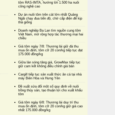
tôm RAS-IMTA, hướng tới 1.500 ha nuôi
công nghệ cao
Dự án nuôi tôm trên cát lớn nhất Quảng
Ngãi chạy đua tiến độ, chờ cấp điện để kịp
thả giống
Doanh nghiệp Ba Lan tìm nguồn cung tôm
Việt Nam, mở rộng hợp tác thương mại hai
chiều
Giá tôm ngày 7/8: Thương lái giữ đà thu
mua ổn định, tôm cỡ 20 con/kg tiếp tục đạt
175.000 đồng/kg
Giữa làn sóng tăng giá, GrowMax tiếp tục
giữ cam kết không điều chỉnh giá bán
Cargill tiếp tục sản xuất thức ăn cá tại nhà
máy Biên Hòa và Hưng Yên
Đề xuất sửa đổi một số quy định về nuôi
trồng thủy sản, tạo thuận lợi cho xuất khẩu
tôm
Giá tôm ngày 6/8: Thương lái duy trì thu
mua ổn định, tôm cỡ 20 con/kg giữ giá cao
nhất 175.000 đồng/kg