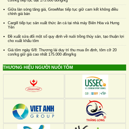
con/kg tiếp tục đạt 175.000 đồng/kg
Giữa làn sóng tăng giá, GrowMax tiếp tục giữ cam kết không điều
chỉnh giá bán
Cargill tiếp tục sản xuất thức ăn cá tại nhà máy Biên Hòa và Hưng
Yên
Đề xuất sửa đổi một số quy định về nuôi trồng thủy sản, tạo thuận lợi
cho xuất khẩu tôm
Giá tôm ngày 6/8: Thương lái duy trì thu mua ổn định, tôm cỡ 20
con/kg giữ giá cao nhất 175.000 đồng/kg
THƯƠNG HIỆU NGƯỜI NUÔI TÔM