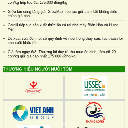
con/kg tiếp tục đạt 175.000 đồng/kg
Giữa làn sóng tăng giá, GrowMax tiếp tục giữ cam kết không điều
chỉnh giá bán
Cargill tiếp tục sản xuất thức ăn cá tại nhà máy Biên Hòa và Hưng
Yên
Đề xuất sửa đổi một số quy định về nuôi trồng thủy sản, tạo thuận lợi
cho xuất khẩu tôm
Giá tôm ngày 6/8: Thương lái duy trì thu mua ổn định, tôm cỡ 20
con/kg giữ giá cao nhất 175.000 đồng/kg
THƯƠNG HIỆU NGƯỜI NUÔI TÔM