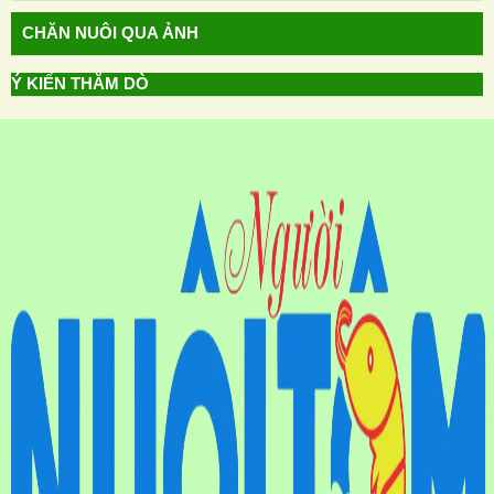
CHĂN NUÔI QUA ẢNH
Ý KIẾN THĂM DÒ