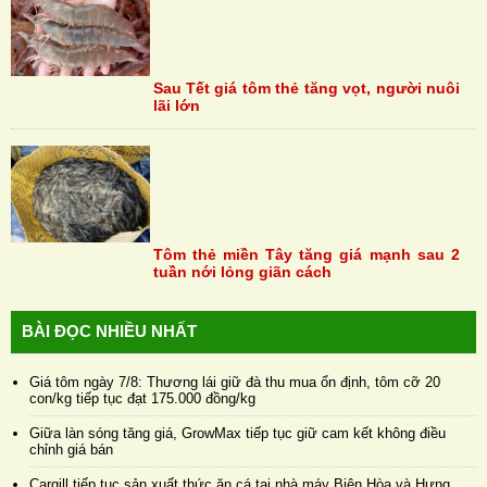
Sau Tết giá tôm thẻ tăng vọt, người nuôi
lãi lớn
Tôm thẻ miền Tây tăng giá mạnh sau 2
tuần nới lỏng giãn cách
BÀI ĐỌC NHIỀU NHẤT
Giá tôm ngày 7/8: Thương lái giữ đà thu mua ổn định, tôm cỡ 20
con/kg tiếp tục đạt 175.000 đồng/kg
Giữa làn sóng tăng giá, GrowMax tiếp tục giữ cam kết không điều
chỉnh giá bán
Cargill tiếp tục sản xuất thức ăn cá tại nhà máy Biên Hòa và Hưng