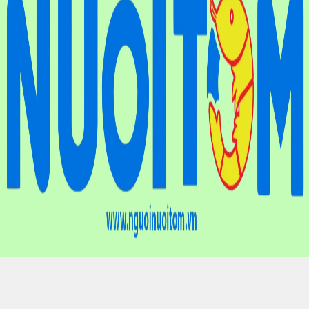
Điện thoại
: (024) 6659.7733
Hotline
: 0901.01.10.83
Email
: nguoinuoitomvn@gmail.com