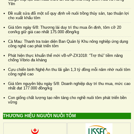
Yên
Đề xuất sửa đổi một số quy định về nuôi trồng thủy sản, tạo thuận lợi
cho xuất khẩu tôm
Giá tôm ngày 6/8: Thương lái duy trì thu mua ổn định, tôm cỡ 20
con/kg giữ giá cao nhất 175.000 đồng/kg
Cà Mau: Thanh tra toàn diện Ban Quản lý Khu nông nghiệp ứng dụng
công nghệ cao phát triển tôm
Phát hiện thực khuẩn thể mới vB-vP-ZX1018: “Trợ thủ” tiềm năng
chống Vibrio đa kháng
Cựu chiến binh Nghệ An thu lãi gần 1,3 tỷ đồng mỗi năm nhờ nuôi tôm
công nghệ cao
Giá tôm nguyên liệu ngày 5/8: Doanh nghiệp duy trì thu mua, mức cao
nhất đạt 177.000 đồng/kg
Con giống chất lượng tạo nền tảng cho nghề nuôi tôm phát triển bền
vững
THƯƠNG HIỆU NGƯỜI NUÔI TÔM