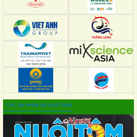
CÁC ẤN PHẨM ĐÃ XUẤT BẢN