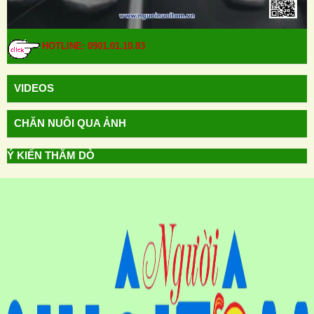
HOTLINE: 0901.01.10.83
VIDEOS
CHĂN NUÔI QUA ẢNH
Ý KIẾN THĂM DÒ