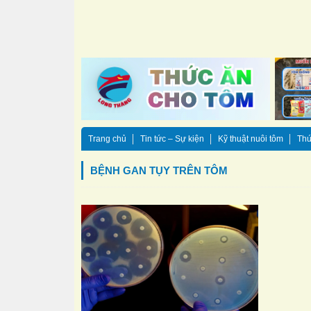
Trang chủ
Tin tức – Sự kiện
Kỹ thuật nuôi tôm
Thứ
BỆNH GAN TỤY TRÊN TÔM