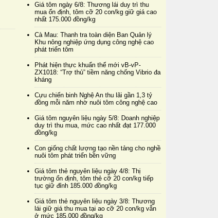
Giá tôm ngày 6/8: Thương lái duy trì thu
mua ổn định, tôm cỡ 20 con/kg giữ giá cao
nhất 175.000 đồng/kg
Cà Mau: Thanh tra toàn diện Ban Quản lý
Khu nông nghiệp ứng dụng công nghệ cao
phát triển tôm
Phát hiện thực khuẩn thể mới vB-vP-
ZX1018: “Trợ thủ” tiềm năng chống Vibrio đa
kháng
Cựu chiến binh Nghệ An thu lãi gần 1,3 tỷ
đồng mỗi năm nhờ nuôi tôm công nghệ cao
Giá tôm nguyên liệu ngày 5/8: Doanh nghiệp
duy trì thu mua, mức cao nhất đạt 177.000
đồng/kg
Con giống chất lượng tạo nền tảng cho nghề
nuôi tôm phát triển bền vững
Giá tôm thẻ nguyên liệu ngày 4/8: Thị
trường ổn định, tôm thẻ cỡ 20 con/kg tiếp
tục giữ đỉnh 185.000 đồng/kg
Giá tôm thẻ nguyên liệu ngày 3/8: Thương
lái giữ giá thu mua tại ao cỡ 20 con/kg vẫn
ở mức 185.000 đồng/kg