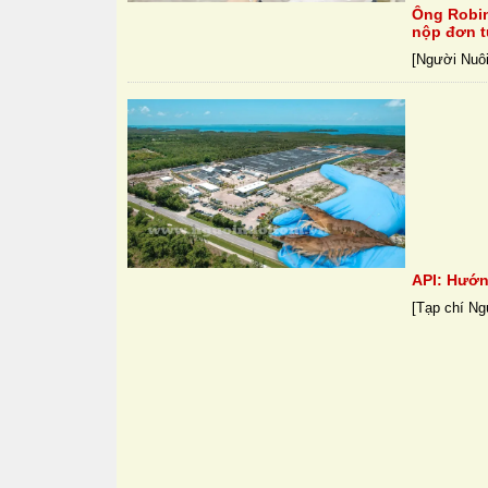
Ông Robin 
nộp đơn t
[Người Nuôi 
API: Hướn
[Tạp chí Ng